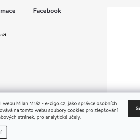
rmace
Facebook
oží
l webu Milan Mráz - e-cigo.cz, jako správce osobních
S
covává na tomto webu soubory cookies pro zlepšování
bových stránek, pro analytické účely.
í