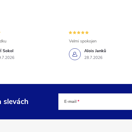
ádku
Velmi spokojen
ří Sokol
Alois Janků
9.7.2026
28.7.2026
a slevách
E-mail