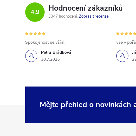
Hodnocení zákazníků
4,9
3047 hodnocení
Zobrazit recenze
Spokojenost se vším.
vše v poř
Petra Brádková
Ji
30.7.2026
2
Mějte přehled o novinkách
Z
á