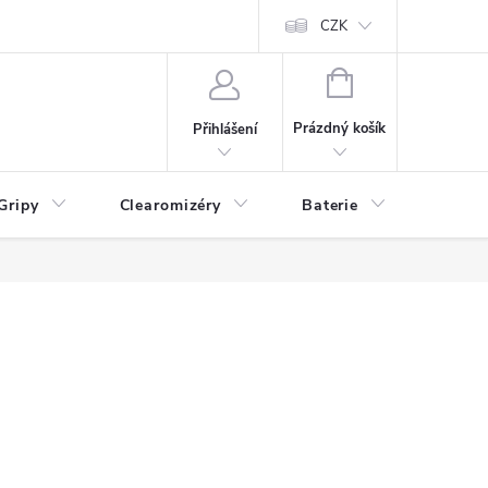
CZK
NÁKUPNÍ
KOŠÍK
Prázdný košík
Přihlášení
Gripy
Clearomizéry
Baterie
Příslu