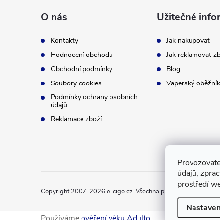
p
O nás
Užitečné info
a
Kontakty
Jak nakupovat
t
Hodnocení obchodu
Jak reklamovat zb
Obchodní podmínky
Blog
í
Soubory cookies
Vaperský oběžník
Podmínky ochrany osobních
údajů
Reklamace zboží
Provozovate
údajů, zpra
prostředí we
Copyright 2007-2026
e-cigo.cz
. Všechna práva vyhrazena.
Nastaven
Používáme
ověření věku Adulto