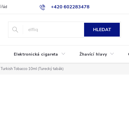
+420 602283478
 řád
Blog
Jak nakupovat
HLEDAT
Elektronická cigareta
Žhavící hlavy
Turkish Tobacco 10ml (Turecký tabák)