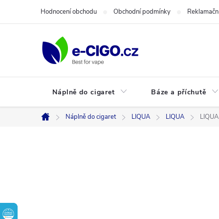
Přejít
Hodnocení obchodu
Obchodní podmínky
Reklamační
na
obsah
Náplně do cigaret
Báze a příchutě
Náplně do cigaret
LIQUA
LIQUA
LIQUA 
Domů