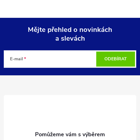
Mějte přehled o novinkách
a slevách
Z
á
E-mail
ODEBÍRAT
p
a
t
í