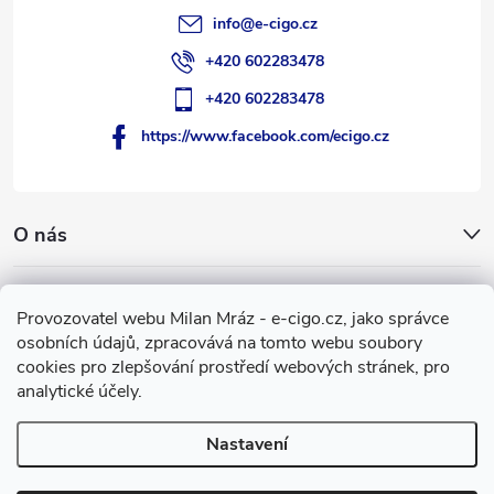
info
@
e-cigo.cz
+420 602283478
+420 602283478
https://www.facebook.com/ecigo.cz
O nás
Užitečné informace
Provozovatel webu Milan Mráz - e-cigo.cz, jako správce
osobních údajů, zpracovává na tomto webu soubory
Facebook
cookies pro zlepšování prostředí webových stránek, pro
analytické účely.
Nastavení
Copyright 2007-2026
e-cigo.cz
. Všechna práva vyhrazena.