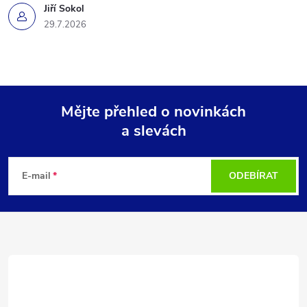
Jiří Sokol
29.7.2026
Mějte přehled o novinkách
a slevách
Z
á
E-mail
ODEBÍRAT
p
a
t