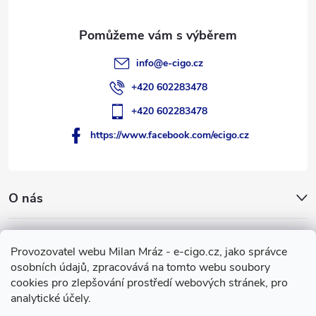
í
info
@
e-cigo.cz
+420 602283478
+420 602283478
https://www.facebook.com/ecigo.cz
O nás
Užitečné informace
Provozovatel webu Milan Mráz - e-cigo.cz, jako správce
osobních údajů, zpracovává na tomto webu soubory
Facebook
cookies pro zlepšování prostředí webových stránek, pro
analytické účely.