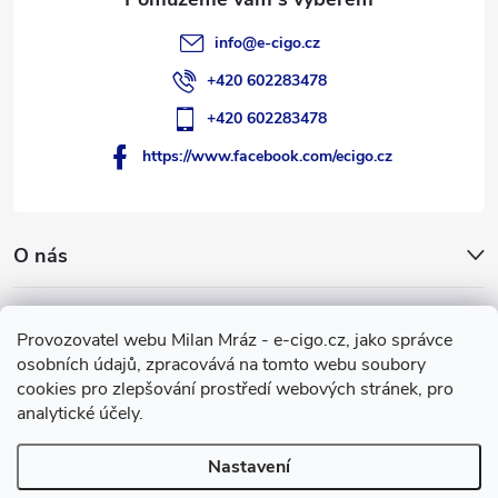
info
@
e-cigo.cz
+420 602283478
+420 602283478
https://www.facebook.com/ecigo.cz
O nás
Užitečné informace
Provozovatel webu Milan Mráz - e-cigo.cz, jako správce
osobních údajů, zpracovává na tomto webu soubory
Facebook
cookies pro zlepšování prostředí webových stránek, pro
analytické účely.
Nastavení
Copyright 2007-2026
e-cigo.cz
. Všechna práva vyhrazena.