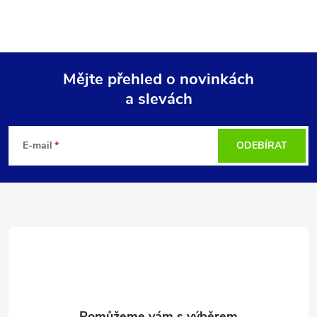
Mějte přehled o novinkách
a slevách
Z
á
E-mail
ODEBÍRAT
p
a
t
í