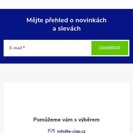
Mějte přehled o novinkách
a slevách
Z
á
E-mail
ODEBÍRAT
p
a
t
í
info
@
e-cigo.cz