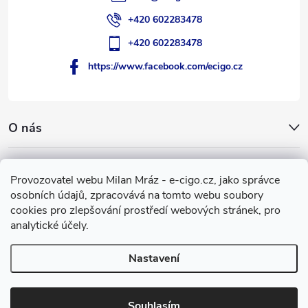
+420 602283478
+420 602283478
https://www.facebook.com/ecigo.cz
O nás
Užitečné informace
Provozovatel webu Milan Mráz - e-cigo.cz, jako správce
osobních údajů, zpracovává na tomto webu soubory
Facebook
cookies pro zlepšování prostředí webových stránek, pro
analytické účely.
Nastavení
Copyright 2007-2026
e-cigo.cz
. Všechna práva vyhrazena.
Vytvořil Shoptet
Souhlasím