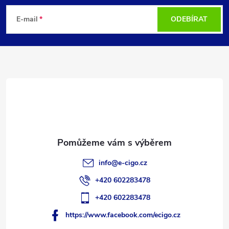
á
E-mail
ODEBÍRAT
p
a
t
í
info
@
e-cigo.cz
+420 602283478
+420 602283478
https://www.facebook.com/ecigo.cz