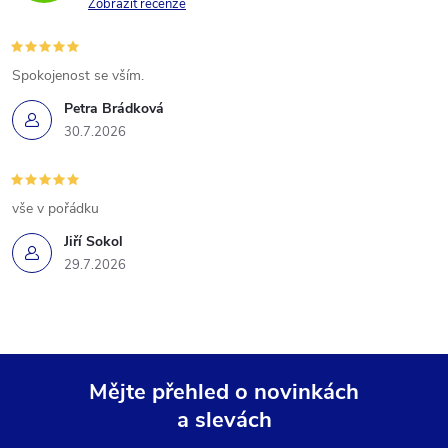
Zobrazit recenze
Spokojenost se vším.
Petra Brádková
30.7.2026
vše v pořádku
Jiří Sokol
29.7.2026
Mějte přehled o novinkách
a slevách
Z