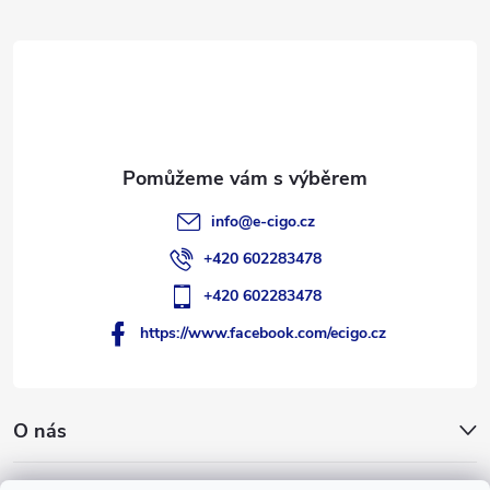
a
t
í
info
@
e-cigo.cz
+420 602283478
+420 602283478
https://www.facebook.com/ecigo.cz
O nás