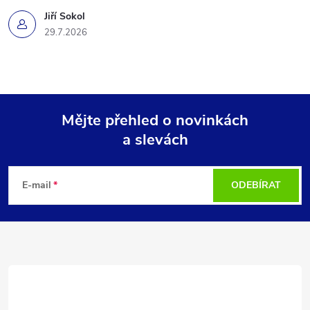
Jiří Sokol
29.7.2026
Mějte přehled o novinkách
a slevách
Z
á
E-mail
ODEBÍRAT
p
a
t