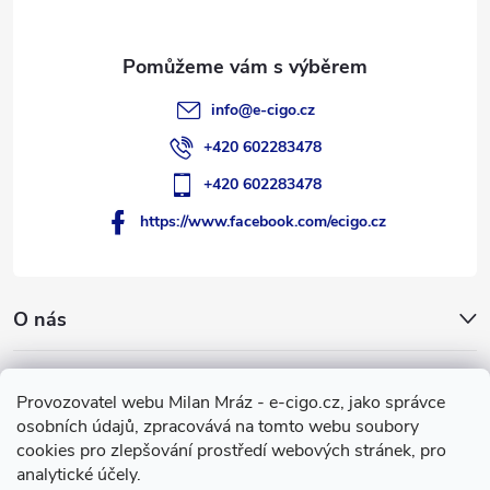
í
info
@
e-cigo.cz
+420 602283478
+420 602283478
https://www.facebook.com/ecigo.cz
O nás
Užitečné informace
Provozovatel webu Milan Mráz - e-cigo.cz, jako správce
osobních údajů, zpracovává na tomto webu soubory
Facebook
cookies pro zlepšování prostředí webových stránek, pro
analytické účely.