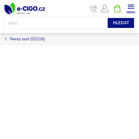
Přejít
NÁKUPNÍ
KOŠÍK
na
obsah
HLEDAT
Nerez ocel (SS316)