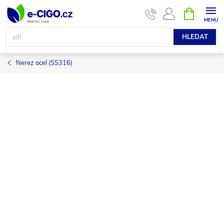
Přejít
NÁKUPNÍ
KOŠÍK
na
obsah
HLEDAT
Nerez ocel (SS316)