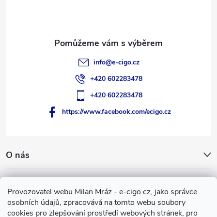
í
info
@
e-cigo.cz
+420 602283478
+420 602283478
https://www.facebook.com/ecigo.cz
O nás
Užitečné informace
Provozovatel webu Milan Mráz - e-cigo.cz, jako správce
osobních údajů, zpracovává na tomto webu soubory
Facebook
cookies pro zlepšování prostředí webových stránek, pro