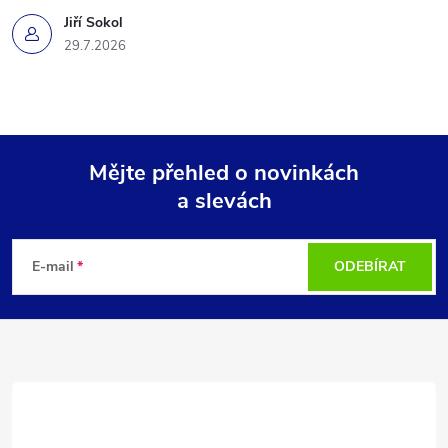
Jiří Sokol
29.7.2026
Mějte přehled o novinkách
a slevách
Z
á
E-mail
ODEBÍRAT
p
a
t