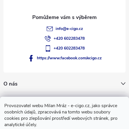
í
info
@
e-cigo.cz
+420 602283478
+420 602283478
https://www.facebook.com/ecigo.cz
O nás
Užitečné informace
Provozovatel webu Milan Mráz - e-cigo.cz, jako správce
osobních údajů, zpracovává na tomto webu soubory
Facebook
cookies pro zlepšování prostředí webových stránek, pro
analytické účely.