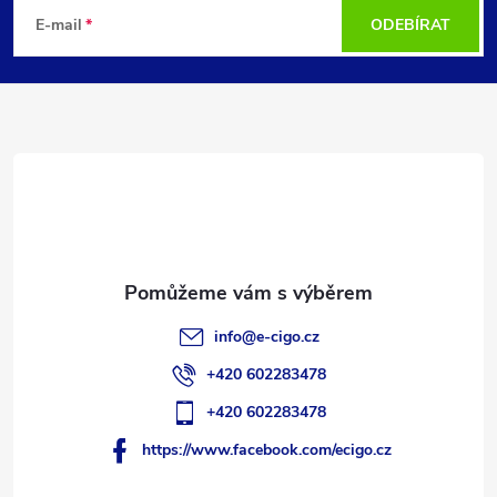
á
E-mail
ODEBÍRAT
p
a
t
í
info
@
e-cigo.cz
+420 602283478
+420 602283478
https://www.facebook.com/ecigo.cz