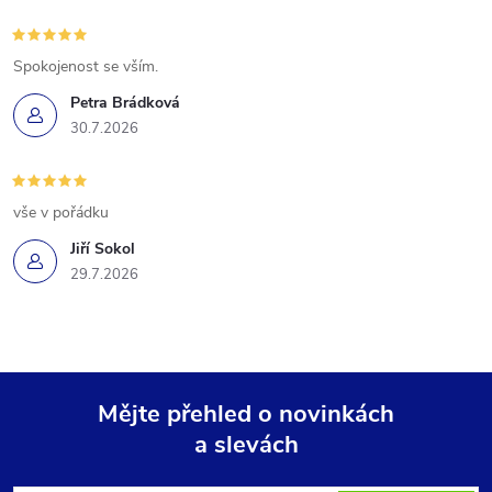
Spokojenost se vším.
Petra Brádková
30.7.2026
vše v pořádku
Jiří Sokol
29.7.2026
Mějte přehled o novinkách
a slevách
Z