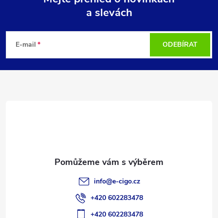
a slevách
Z
á
E-mail
ODEBÍRAT
p
a
t
í
info
@
e-cigo.cz
+420 602283478
+420 602283478