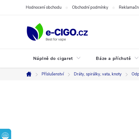
Přejít
Hodnocení obchodu
Obchodní podmínky
Reklamační
na
obsah
Náplně do cigaret
Báze a příchutě
Příslušenství
Dráty, spirálky, vata, knoty
Odp
Domů