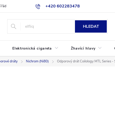
+420 602283478
 řád
Blog
Jak nakupovat
HLEDAT
Elektronická cigareta
Žhavící hlavy
orové dráty
Nichrom (Ni80)
Odporový drát Coilology MTL Series - 