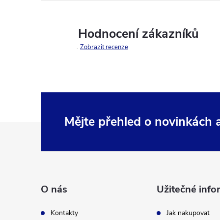
Hodnocení zákazníků
Zobrazit recenze
Mějte přehled o novinkách
Z
á
p
O nás
Užitečné info
a
Kontakty
Jak nakupovat