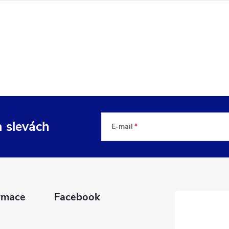
a slevách
E-mail
rmace
Facebook