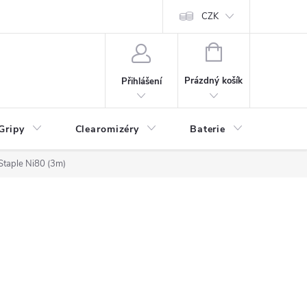
CZK
NÁKUPNÍ
KOŠÍK
Prázdný košík
Přihlášení
Gripy
Clearomizéry
Baterie
Příslu
Staple Ni80 (3m)