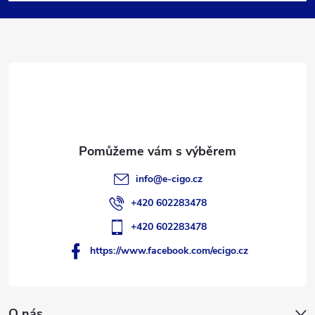
p
a
t
í
info
@
e-cigo.cz
+420 602283478
+420 602283478
https://www.facebook.com/ecigo.cz
O nás