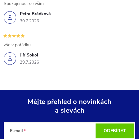
Spokojenost se vším.
Petra Brádková
30.7.2026
vše v pořádku
Jiří Sokol
29.7.2026
Mějte přehled o novinkách
a slevách
Z
á
E-mail
ODEBÍRAT