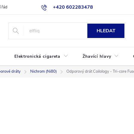
+420 602283478
 řád
Blog
Jak nakupovat
HLEDAT
Elektronická cigareta
Žhavící hlavy
orové dráty
Nichrom (Ni80)
Odporový drát Coilology - Tri-core Fu