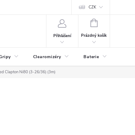
CZK
NÁKUPNÍ
KOŠÍK
Prázdný košík
Přihlášení
Gripy
Clearomizéry
Baterie
Příslu
sed Clapton Ni80 (3-26/36) (3m)