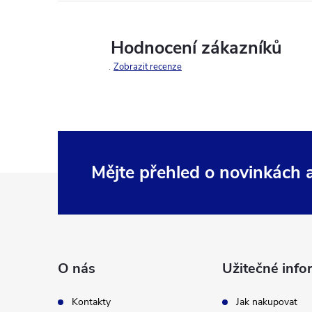
Hodnocení zákazníků
Zobrazit recenze
Mějte přehled o novinkách
Z
á
p
O nás
Užitečné info
a
Kontakty
Jak nakupovat