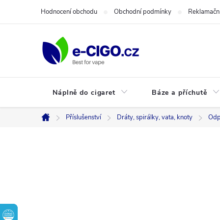
Přejít
Hodnocení obchodu
Obchodní podmínky
Reklamační
na
obsah
Náplně do cigaret
Báze a příchutě
Příslušenství
Dráty, spirálky, vata, knoty
Odp
Domů