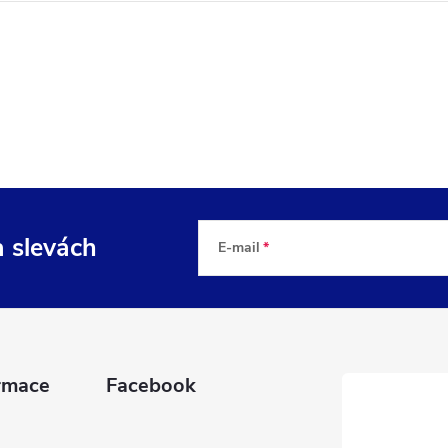
a slevách
E-mail
rmace
Facebook