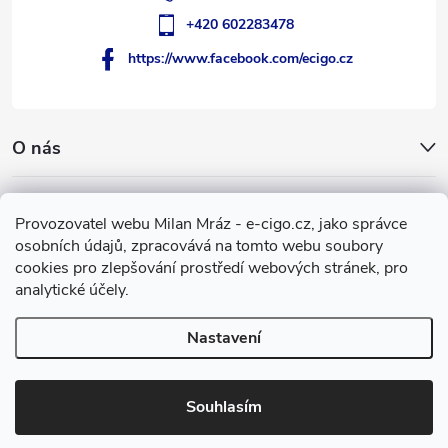
+420 602283478
https://www.facebook.com/ecigo.cz
O nás
Užitečné informace
Provozovatel webu Milan Mráz - e-cigo.cz, jako správce
osobních údajů, zpracovává na tomto webu soubory
Facebook
cookies pro zlepšování prostředí webových stránek, pro
analytické účely.
Nastavení
Copyright 2007-2026
e-cigo.cz
. Všechna práva vyhrazena.
Vytvořil Shoptet
Souhlasím