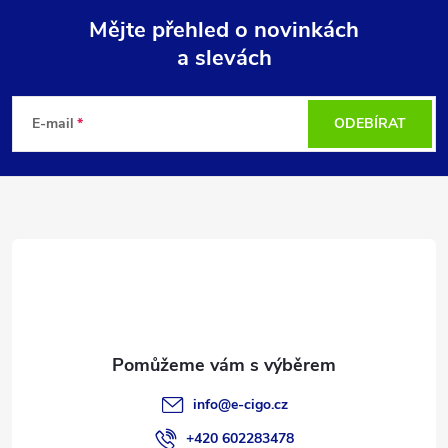
Mějte přehled o novinkách
a slevách
Z
á
E-mail
ODEBÍRAT
p
a
t
í
info
@
e-cigo.cz
+420 602283478