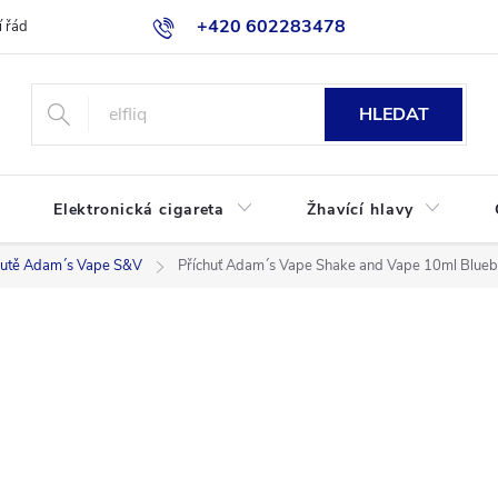
+420 602283478
 řád
Blog
Jak nakupovat
HLEDAT
Elektronická cigareta
Žhavící hlavy
hutě Adam´s Vape S&V
Příchuť Adam´s Vape Shake and Vape 10ml Blue