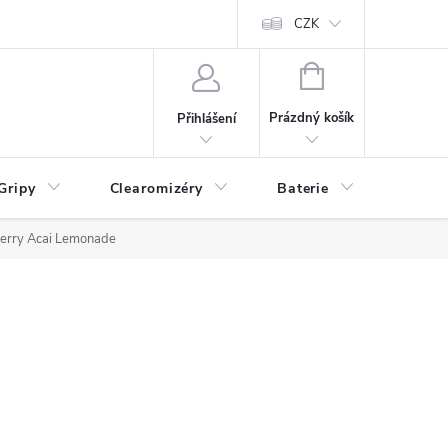
CZK
NÁKUPNÍ
KOŠÍK
Prázdný košík
Přihlášení
Gripy
Clearomizéry
Baterie
Příslu
berry Acai Lemonade