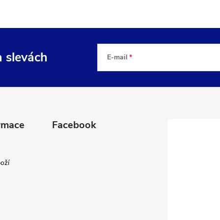
a slevách
E-mail
rmace
Facebook
oží