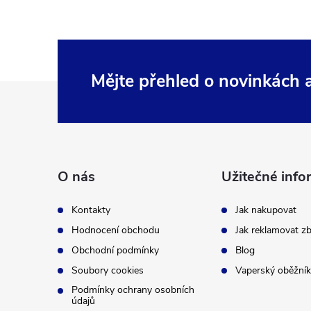
Mějte přehled o novinkách
Z
á
p
O nás
Užitečné info
a
Kontakty
Jak nakupovat
t
Hodnocení obchodu
Jak reklamovat zb
Obchodní podmínky
Blog
í
Soubory cookies
Vaperský oběžník
Podmínky ochrany osobních
údajů