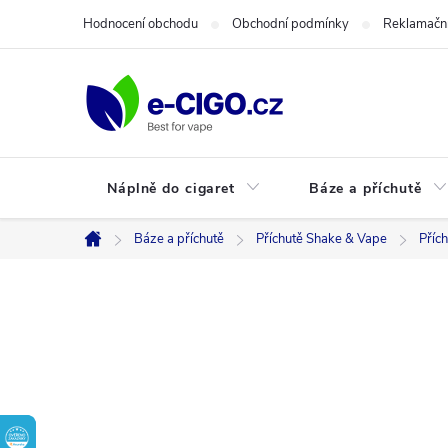
Přejít
Hodnocení obchodu
Obchodní podmínky
Reklamační
na
obsah
Náplně do cigaret
Báze a příchutě
Báze a příchutě
Příchutě Shake & Vape
Příc
Domů