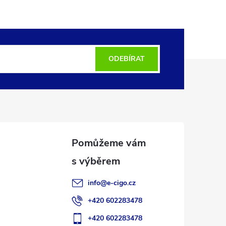
ODEBÍRAT
info
@
e-cigo.cz
+420 602283478
+420 602283478