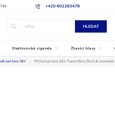
+420 602283478
 řád
Blog
Jak nakupovat
HLEDAT
Elektronická cigareta
Žhavící hlavy
utě Just Juice S&V
Příchuť Just Juice S&V: Fusion Berry Burst & Lemonade