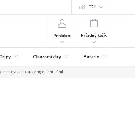
CZK
NÁKUPNÍ
KOŠÍK
Prázdný košík
Přihlášení
Gripy
Clearomizéry
Baterie
Příslu
 (Lesní ovoce s citronem) objem 10ml