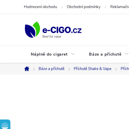
Přejít
Hodnocení obchodu
Obchodní podmínky
Reklamační
na
obsah
Náplně do cigaret
Báze a příchutě
Báze a příchutě
Příchutě Shake & Vape
Přích
Domů