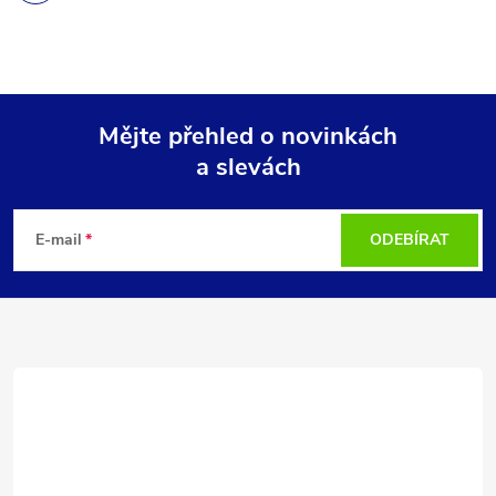
Mějte přehled o novinkách
a slevách
Z
á
E-mail
ODEBÍRAT
p
a
t
í