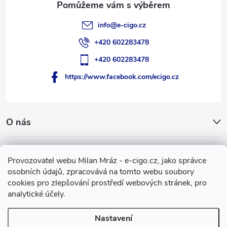
info
@
e-cigo.cz
+420 602283478
+420 602283478
https://www.facebook.com/ecigo.cz
O nás
Užitečné informace
Provozovatel webu Milan Mráz - e-cigo.cz, jako správce
osobních údajů, zpracovává na tomto webu soubory
Facebook
cookies pro zlepšování prostředí webových stránek, pro
analytické účely.
Nastavení