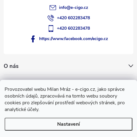
info
@
e-cigo.cz
+420 602283478
+420 602283478
https://www.facebook.com/ecigo.cz
O nás
Užitečné informace
Provozovatel webu Milan Mráz - e-cigo.cz, jako správce
osobních údajů, zpracovává na tomto webu soubory
Facebook
cookies pro zlepšování prostředí webových stránek, pro
analytické účely.
Nastavení
Copyright 2007-2026
e-cigo.cz
. Všechna práva vyhrazena.