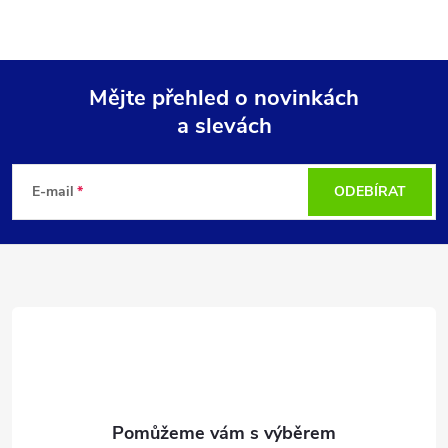
Mějte přehled o novinkách
a slevách
Z
á
E-mail
ODEBÍRAT
p
a
t
í