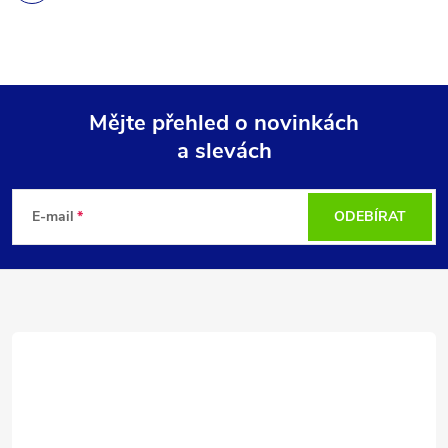
Mějte přehled o novinkách
a slevách
Z
á
E-mail
ODEBÍRAT
p
a
t
í