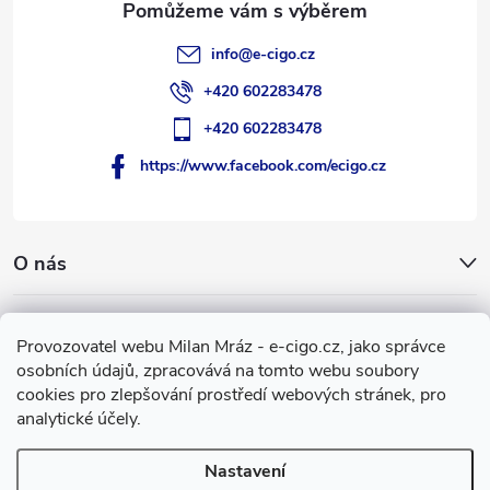
info
@
e-cigo.cz
+420 602283478
+420 602283478
https://www.facebook.com/ecigo.cz
O nás
Užitečné informace
Provozovatel webu Milan Mráz - e-cigo.cz, jako správce
osobních údajů, zpracovává na tomto webu soubory
Facebook
cookies pro zlepšování prostředí webových stránek, pro
analytické účely.
Nastavení