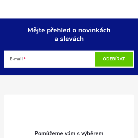
Mějte přehled o novinkách
a slevách
Z
á
E-mail
ODEBÍRAT
p
a
t
í