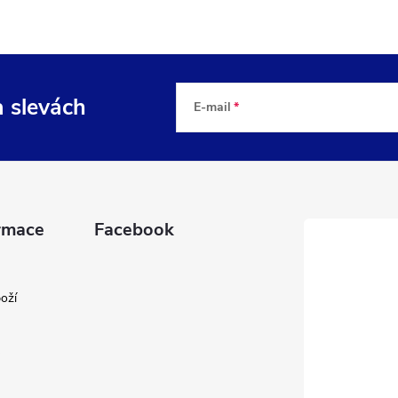
a slevách
E-mail
rmace
Facebook
oží