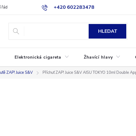
+420 602283478
 řád
Blog
Jak nakupovat
HLEDAT
Elektronická cigareta
Žhavící hlavy
huťě ZAP! Juice S&V
Příchuť ZAP! Juice S&V AISU TOKYO 10ml Double Ap