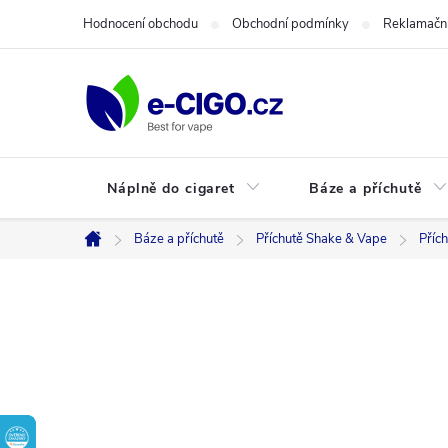
Přejít
Hodnocení obchodu
Obchodní podmínky
Reklamační
na
obsah
Náplně do cigaret
Báze a příchutě
Báze a příchutě
Příchutě Shake & Vape
Příc
Domů