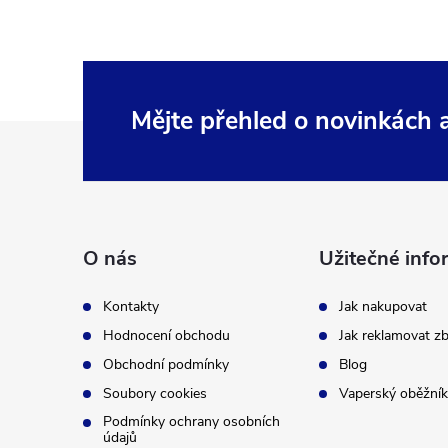
Mějte přehled o novinkách
Z
á
p
O nás
Užitečné info
a
Kontakty
Jak nakupovat
t
Hodnocení obchodu
Jak reklamovat zb
Obchodní podmínky
Blog
í
Soubory cookies
Vaperský oběžník
Podmínky ochrany osobních
údajů