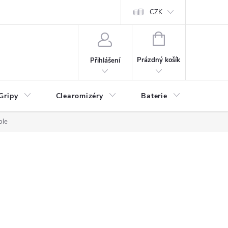
CZK
NÁKUPNÍ
KOŠÍK
Prázdný košík
Přihlášení
Gripy
Clearomizéry
Baterie
Příslu
ple