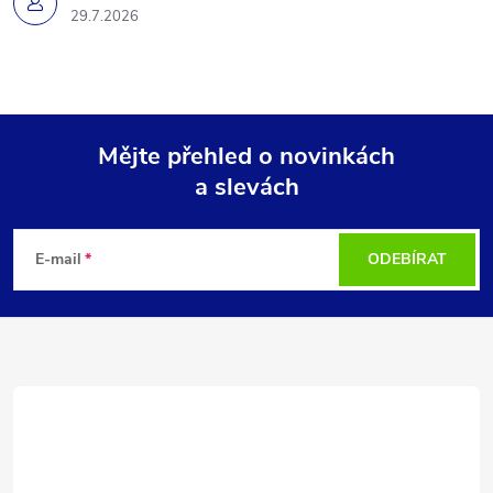
29.7.2026
Mějte přehled o novinkách
a slevách
Z
á
E-mail
ODEBÍRAT
p
a
t
í