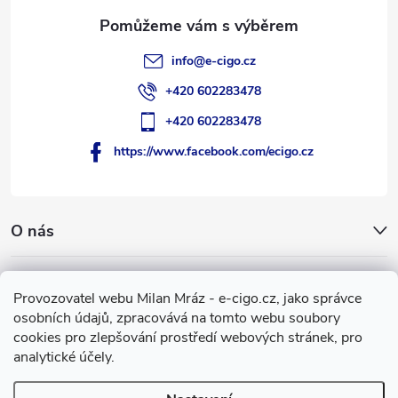
info
@
e-cigo.cz
+420 602283478
+420 602283478
https://www.facebook.com/ecigo.cz
O nás
Užitečné informace
Provozovatel webu Milan Mráz - e-cigo.cz, jako správce
osobních údajů, zpracovává na tomto webu soubory
Facebook
cookies pro zlepšování prostředí webových stránek, pro
analytické účely.