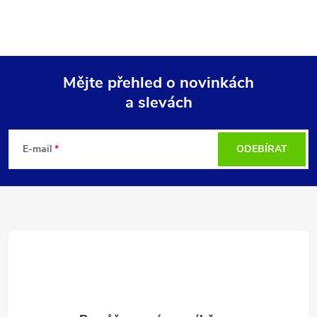
Mějte přehled o novinkách
a slevách
Z
á
E-mail
ODEBÍRAT
p
a
t
í