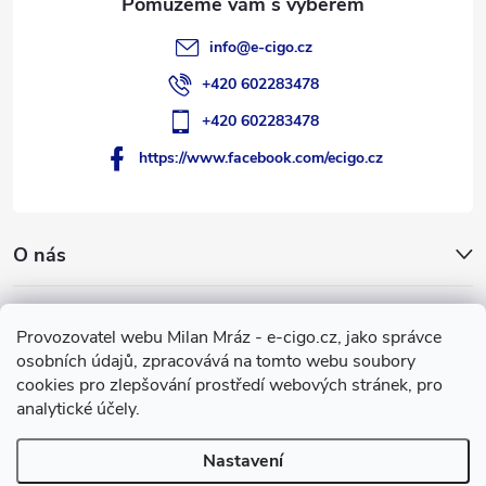
info
@
e-cigo.cz
+420 602283478
+420 602283478
https://www.facebook.com/ecigo.cz
O nás
Užitečné informace
Provozovatel webu Milan Mráz - e-cigo.cz, jako správce
osobních údajů, zpracovává na tomto webu soubory
Facebook
cookies pro zlepšování prostředí webových stránek, pro
analytické účely.
Nastavení
Copyright 2007-2026
e-cigo.cz
. Všechna práva vyhrazena.