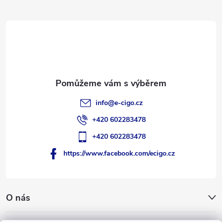
a
t
í
info
@
e-cigo.cz
+420 602283478
+420 602283478
https://www.facebook.com/ecigo.cz
O nás