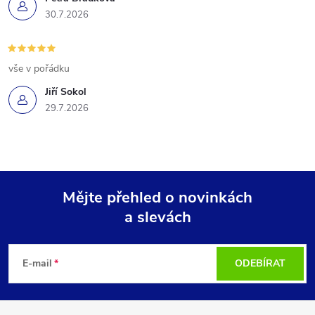
30.7.2026
vše v pořádku
Jiří Sokol
29.7.2026
Mějte přehled o novinkách
a slevách
Z
á
E-mail
ODEBÍRAT
p