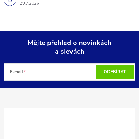
29.7.2026
Mějte přehled o novinkách
a slevách
Z
á
E-mail
ODEBÍRAT
p
a
t
í