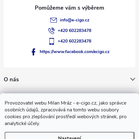
info
@
e-cigo.cz
+420 602283478
+420 602283478
https://www.facebook.com/ecigo.cz
O nás
Užitečné informace
Provozovatel webu Milan Mráz - e-cigo.cz, jako správce
osobních údajů, zpracovává na tomto webu soubory
Facebook
cookies pro zlepšování prostředí webových stránek, pro
analytické účely.
Nastavení