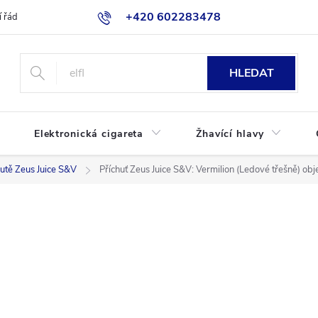
+420 602283478
 řád
Blog
Jak nakupovat
HLEDAT
Elektronická cigareta
Žhavící hlavy
hutě Zeus Juice S&V
Příchuť Zeus Juice S&V: Vermilion (Ledové třešně) ob