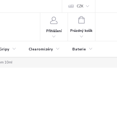
CZK
NÁKUPNÍ
KOŠÍK
Prázdný košík
Přihlášení
Gripy
Clearomizéry
Baterie
Příslu
jem 10ml