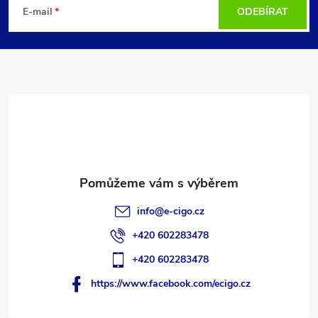
á
E-mail
ODEBÍRAT
p
a
t
í
info
@
e-cigo.cz
+420 602283478
+420 602283478
https://www.facebook.com/ecigo.cz