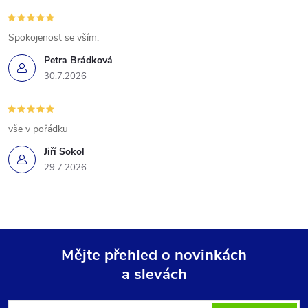
Spokojenost se vším.
Petra Brádková
30.7.2026
vše v pořádku
Jiří Sokol
29.7.2026
Mějte přehled o novinkách
a slevách
Z