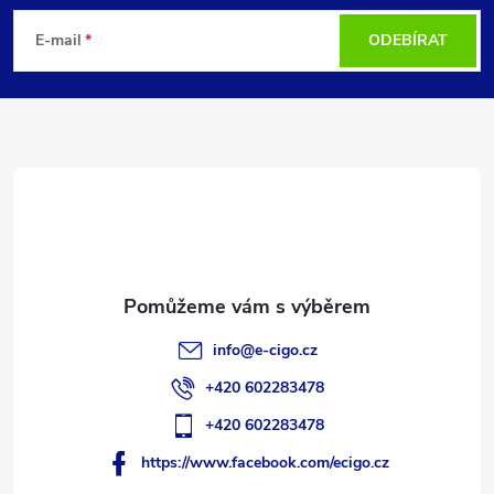
á
E-mail
ODEBÍRAT
p
a
t
í
info
@
e-cigo.cz
+420 602283478
+420 602283478
https://www.facebook.com/ecigo.cz