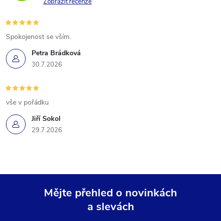
Zobrazit recenze
Spokojenost se vším.
Petra Brádková
30.7.2026
vše v pořádku
Jiří Sokol
29.7.2026
Mějte přehled o novinkách
a slevách
Z