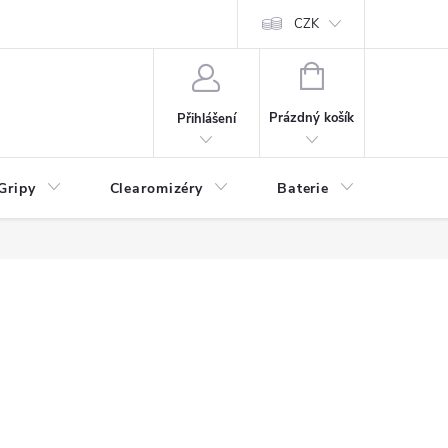
CZK
NÁKUPNÍ
KOŠÍK
Prázdný košík
Přihlášení
Gripy
Clearomizéry
Baterie
Příslu