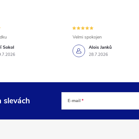
ádku
Velmi spokojen
ří Sokol
Alois Janků
9.7.2026
28.7.2026
a slevách
E-mail