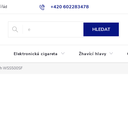
+420 602283478
 řád
Blog
Jak nakupovat
HLEDAT
Elektronická cigareta
Žhavící hlavy
h WSS500SF