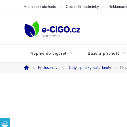
Přejít
Hodnocení obchodu
Obchodní podmínky
Reklamační
na
obsah
Náplně do cigaret
Báze a příchutě
Příslušenství
Dráty, spirálky, vata, knoty
Mes
Domů