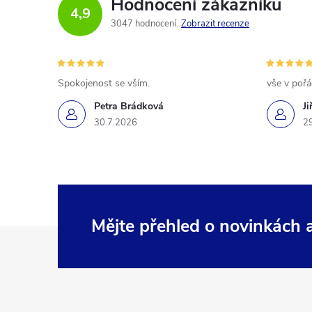
Hodnocení zákazníků
4,9
3047 hodnocení
Zobrazit recenze
Spokojenost se vším.
vše v poř
Petra Brádková
Ji
30.7.2026
2
Mějte přehled o novinkách
Z
á