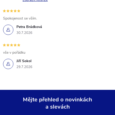
Zobrazit recenze
Spokojenost se vším.
Petra Brádková
30.7.2026
vše v pořádku
Jiří Sokol
29.7.2026
Mějte přehled o novinkách
a slevách
Z