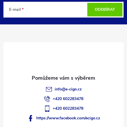
á
E-mail
ODEBÍRAT
p
a
t
í
info
@
e-cigo.cz
+420 602283478
+420 602283478
https://www.facebook.com/ecigo.cz