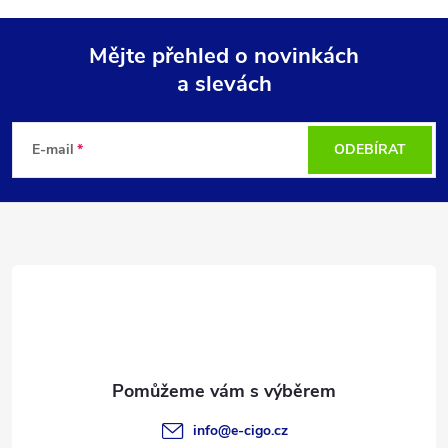
Mějte přehled o novinkách
a slevách
Z
á
E-mail
ODEBÍRAT
p
a
t
í
info
@
e-cigo.cz