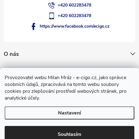
+420 602283478
+420 602283478
https://www.facebook.com/ecigo.cz
O nás
Užitečné informace
Provozovatel webu Milan Mráz - e-cigo.cz, jako správce
osobních údajů, zpracovává na tomto webu soubory
Facebook
cookies pro zlepšování prostředí webových stránek, pro
analytické účely.
Nastavení
Copyright 2007-2026
e-cigo.cz
. Všechna práva vyhrazena.
Vytvořil Shoptet
Souhlasím