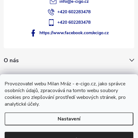
info
@
e-cigo.cz
+420 602283478
+420 602283478
https://www.facebook.com/ecigo.cz
O nás
Užitečné informace
Provozovatel webu Milan Mráz - e-cigo.cz, jako správce
osobních údajů, zpracovává na tomto webu soubory
Facebook
cookies pro zlepšování prostředí webových stránek, pro
analytické účely.
Nastavení
Copyright 2007-2026
e-cigo.cz
. Všechna práva vyhrazena.
Vytvořil Shoptet