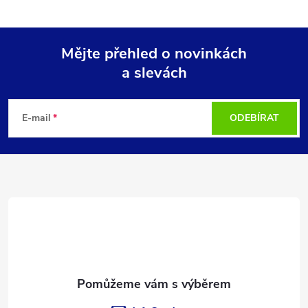
Mějte přehled o novinkách
a slevách
Z
á
E-mail
ODEBÍRAT
p
a
t
í