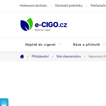
Přejít
Hodnocení obchodu
Obchodní podmínky
Reklamační
na
obsah
Náplně do cigaret
Báze a příchutě
Příslušenství
Sklo clearomizéru
Vaporesso NR
Domů