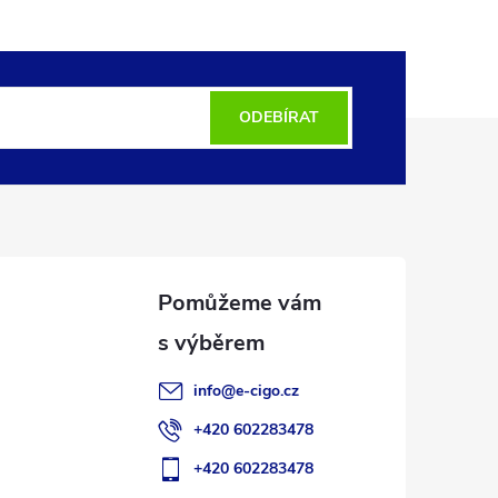
ODEBÍRAT
info
@
e-cigo.cz
+420 602283478
+420 602283478