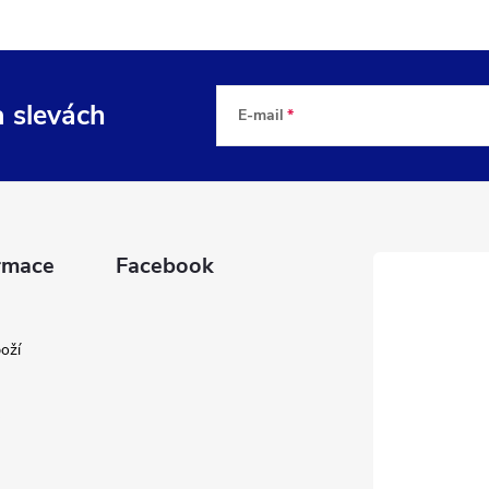
a slevách
E-mail
rmace
Facebook
oží