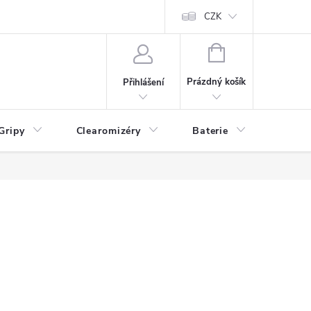
CZK
NÁKUPNÍ
KOŠÍK
Prázdný košík
Přihlášení
Gripy
Clearomizéry
Baterie
Příslu