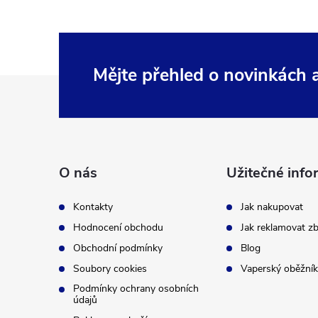
Mějte přehled o novinkách
Z
á
p
O nás
Užitečné info
a
Kontakty
Jak nakupovat
t
Hodnocení obchodu
Jak reklamovat zb
Obchodní podmínky
Blog
í
Soubory cookies
Vaperský oběžník
Podmínky ochrany osobních
údajů