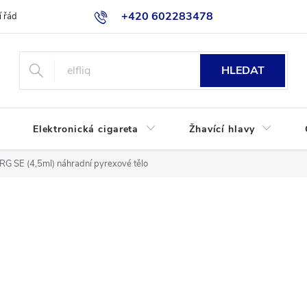
+420 602283478
 řád
Blog
Jak nakupovat
HLEDAT
Elektronická cigareta
Žhavící hlavy
G SE (4,5ml) náhradní pyrexové tělo