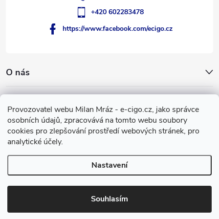
+420 602283478
https://www.facebook.com/ecigo.cz
O nás
Užitečné informace
Provozovatel webu Milan Mráz - e-cigo.cz, jako správce
osobních údajů, zpracovává na tomto webu soubory
Facebook
cookies pro zlepšování prostředí webových stránek, pro
analytické účely.
Nastavení
Copyright 2007-2026
e-cigo.cz
. Všechna práva vyhrazena.
Vytvořil Shoptet
Souhlasím