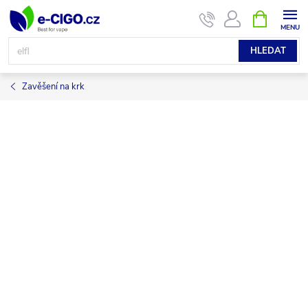
Přejít
NÁKUPNÍ
KOŠÍK
na
obsah
HLEDAT
Zavěšení na krk