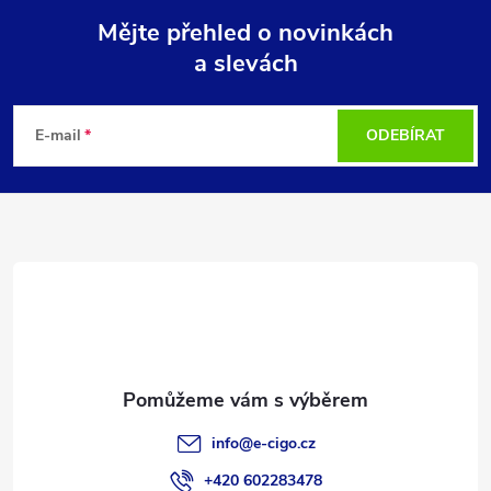
Mějte přehled o novinkách
a slevách
Z
á
E-mail
ODEBÍRAT
p
a
t
í
info
@
e-cigo.cz
+420 602283478