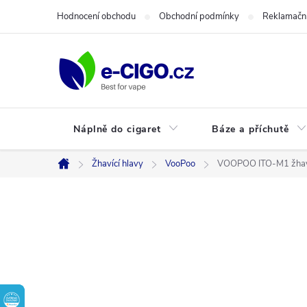
Přejít
Hodnocení obchodu
Obchodní podmínky
Reklamační
na
obsah
Náplně do cigaret
Báze a příchutě
Žhavící hlavy
VooPoo
VOOPOO ITO-M1 žhavi
Domů