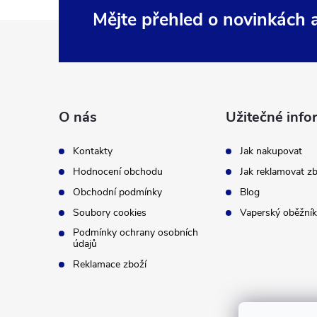
Mějte přehled o novinkách
Z
á
p
O nás
Užitečné info
a
Kontakty
Jak nakupovat
t
Hodnocení obchodu
Jak reklamovat zb
Obchodní podmínky
Blog
í
Soubory cookies
Vaperský oběžník
Podmínky ochrany osobních
údajů
Reklamace zboží