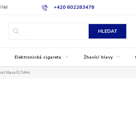
+420 602283478
 řád
Blog
Jak nakupovat
HLEDAT
Elektronická cigareta
Žhavící hlavy
cí hlava 0,7ohm