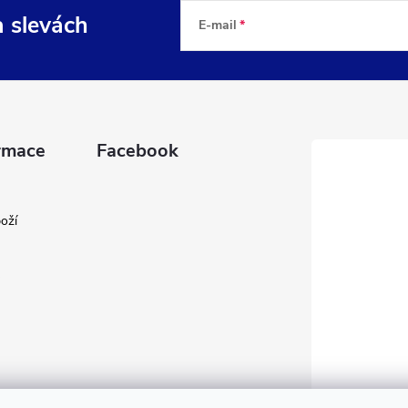
a slevách
E-mail
rmace
Facebook
oží