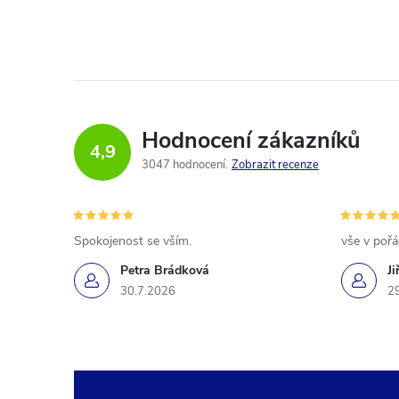
Hodnocení zákazníků
4,9
3047 hodnocení
Zobrazit recenze
Spokojenost se vším.
vše v poř
Petra Brádková
Ji
30.7.2026
2