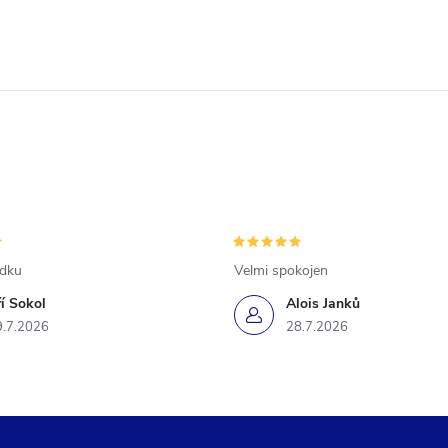
ádku
Velmi spokojen
ří Sokol
Alois Janků
9.7.2026
28.7.2026