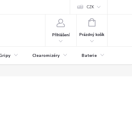
CZK
NÁKUPNÍ
KOŠÍK
Prázdný košík
Přihlášení
Gripy
Clearomizéry
Baterie
Příslu