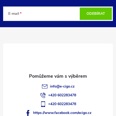
Z
á
E-mail
ODEBÍRAT
p
a
t
í
info
@
e-cigo.cz
+420 602283478
+420 602283478
https://www.facebook.com/ecigo.cz