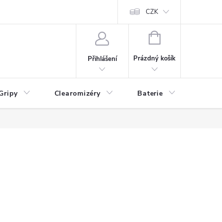
CZK
NÁKUPNÍ
KOŠÍK
Prázdný košík
Přihlášení
Gripy
Clearomizéry
Baterie
Příslu