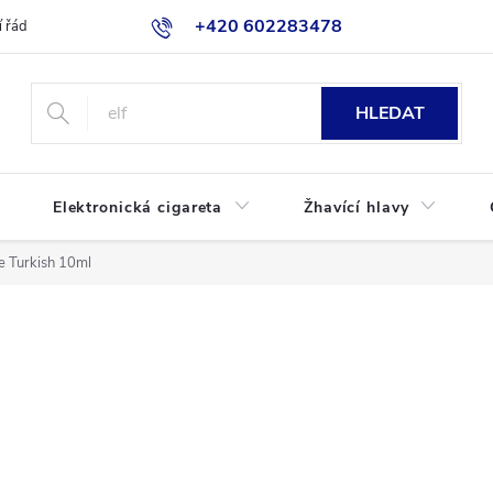
+420 602283478
 řád
Blog
Jak nakupovat
HLEDAT
Elektronická cigareta
Žhavící hlavy
 Turkish 10ml