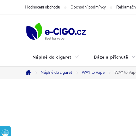
Přejít
Hodnocení obchodu
Obchodní podmínky
Reklamační
na
obsah
Náplně do cigaret
Báze a příchutě
Náplně do cigaret
WAY to Vape
WAY to Vape
Domů