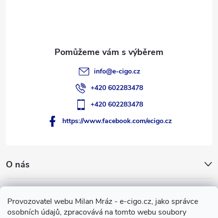
t
í
info
@
e-cigo.cz
+420 602283478
+420 602283478
https://www.facebook.com/ecigo.cz
O nás
Užitečné informace
Provozovatel webu Milan Mráz - e-cigo.cz, jako správce
osobních údajů, zpracovává na tomto webu soubory