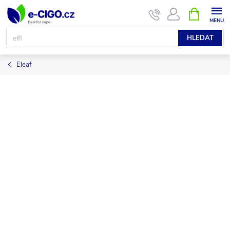
Přejít
NÁKUPNÍ
KOŠÍK
na
obsah
HLEDAT
Eleaf