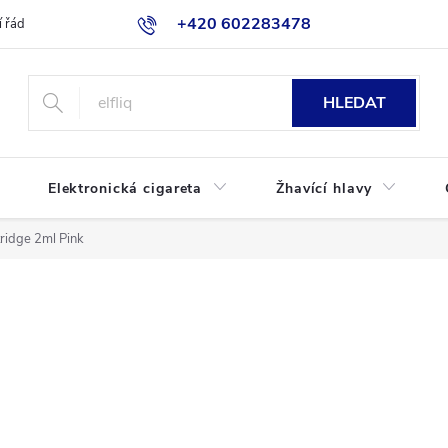
+420 602283478
 řád
Blog
Jak nakupovat
HLEDAT
Elektronická cigareta
Žhavící hlavy
ridge 2ml Pink