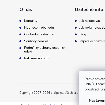
p
O nás
Užitečné info
a
Kontakty
Jak nakupovat
t
Hodnocení obchodu
Jak reklamovat zb
Obchodní podmínky
Blog
í
Soubory cookies
Vaperský oběžník
Podmínky ochrany osobních
údajů
Reklamace zboží
Provozovate
údajů, zpra
prostředí we
Copyright 2007-2026
e-cigo.cz
. Všechna práva vyhrazena.
Nastaven