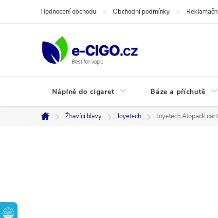
Přejít
Hodnocení obchodu
Obchodní podmínky
Reklamační
na
obsah
Náplně do cigaret
Báze a příchutě
Žhavící hlavy
Joyetech
Joyetech Atopack cart
Domů