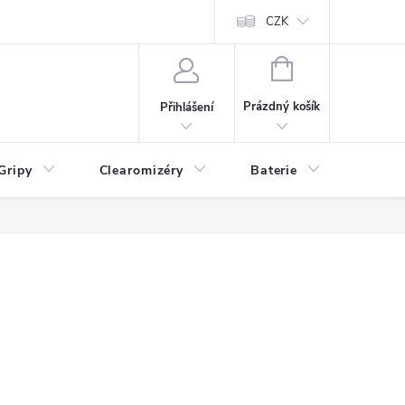
CZK
NÁKUPNÍ
KOŠÍK
Prázdný košík
Přihlášení
Gripy
Clearomizéry
Baterie
Příslu