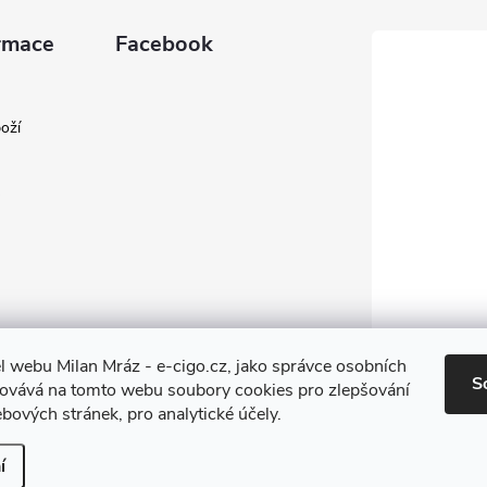
rmace
Facebook
oží
l webu Milan Mráz - e-cigo.cz, jako správce osobních
S
covává na tomto webu soubory cookies pro zlepšování
bových stránek, pro analytické účely.
í