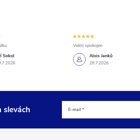
ádku
Velmi spokojen
ří Sokol
Alois Janků
9.7.2026
28.7.2026
a slevách
E-mail