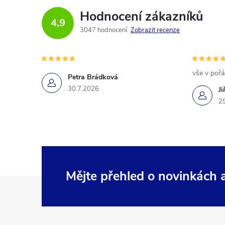
Hodnocení zákazníků
4,9
3047 hodnocení
Zobrazit recenze
vše v poř
Petra Brádková
30.7.2026
Ji
2
Mějte přehled o novinkách
Z
á