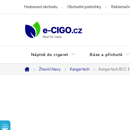
Přejít
Hodnocení obchodu
Obchodní podmínky
Reklamační
na
obsah
Náplně do cigaret
Báze a příchutě
Žhavící hlavy
Kangertech
Kangertech BCC žh
Domů