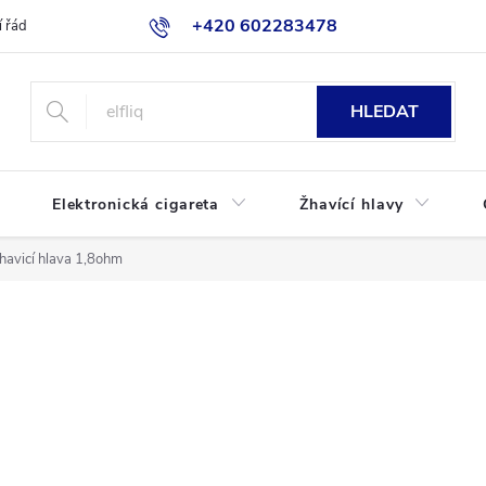
+420 602283478
 řád
Blog
Jak nakupovat
HLEDAT
Elektronická cigareta
Žhavící hlavy
avicí hlava 1,8ohm