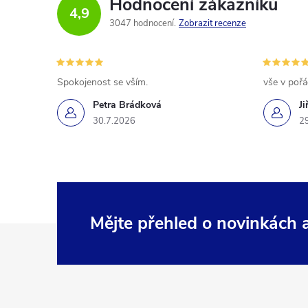
Hodnocení zákazníků
4,9
3047 hodnocení
Zobrazit recenze
Spokojenost se vším.
vše v poř
Petra Brádková
Ji
30.7.2026
2
Mějte přehled o novinkách
Z
á