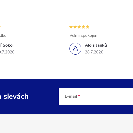
ádku
Velmi spokojen
ří Sokol
Alois Janků
9.7.2026
28.7.2026
a slevách
E-mail