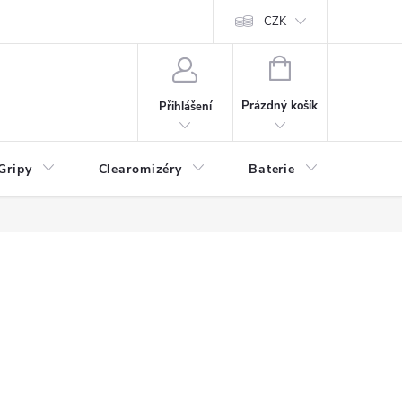
CZK
NÁKUPNÍ
KOŠÍK
Prázdný košík
Přihlášení
Gripy
Clearomizéry
Baterie
Příslu