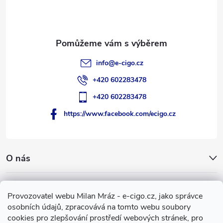
í
info
@
e-cigo.cz
+420 602283478
+420 602283478
https://www.facebook.com/ecigo.cz
O nás
Užitečné informace
Provozovatel webu Milan Mráz - e-cigo.cz, jako správce
osobních údajů, zpracovává na tomto webu soubory
Facebook
cookies pro zlepšování prostředí webových stránek, pro