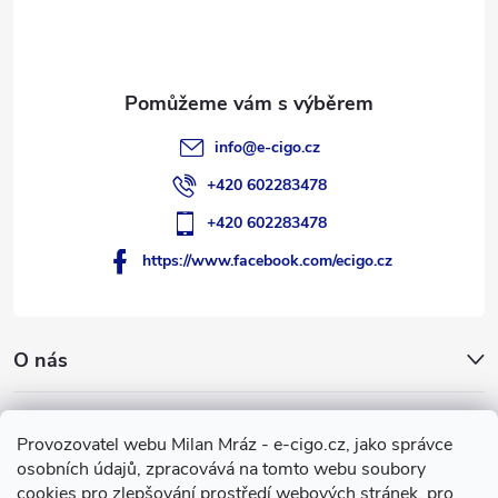
t
í
info
@
e-cigo.cz
+420 602283478
+420 602283478
https://www.facebook.com/ecigo.cz
O nás
Užitečné informace
Provozovatel webu Milan Mráz - e-cigo.cz, jako správce
osobních údajů, zpracovává na tomto webu soubory
Facebook
cookies pro zlepšování prostředí webových stránek, pro