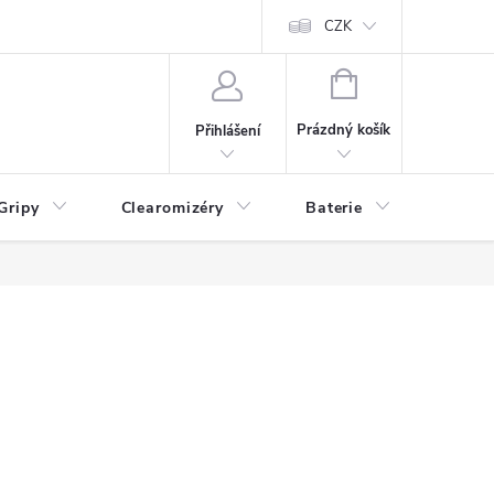
CZK
NÁKUPNÍ
KOŠÍK
Prázdný košík
Přihlášení
Gripy
Clearomizéry
Baterie
Příslu