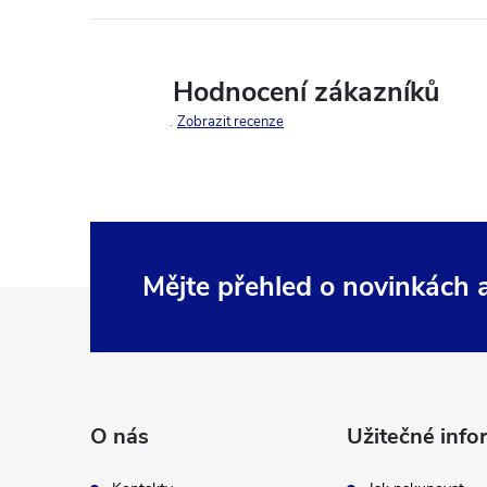
Hodnocení zákazníků
Zobrazit recenze
Mějte přehled o novinkách
Z
á
p
O nás
Užitečné info
a