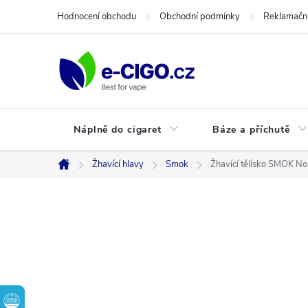
Přejít
Hodnocení obchodu
Obchodní podmínky
Reklamační
na
obsah
Náplně do cigaret
Báze a příchutě
Žhavící hlavy
Smok
Žhavící tělísko SMOK No
Domů