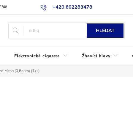
+420 602283478
 řád
Blog
Jak nakupovat
HLEDAT
Elektronická cigareta
Žhavící hlavy
rd Mesh (0,6ohm) (1ks)