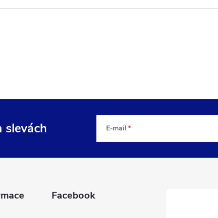
a slevách
E-mail
rmace
Facebook