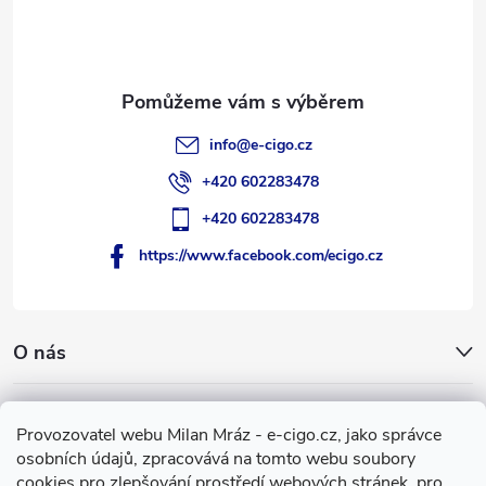
t
í
info
@
e-cigo.cz
+420 602283478
+420 602283478
https://www.facebook.com/ecigo.cz
O nás
Užitečné informace
Provozovatel webu Milan Mráz - e-cigo.cz, jako správce
osobních údajů, zpracovává na tomto webu soubory
Facebook
cookies pro zlepšování prostředí webových stránek, pro