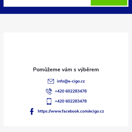
p
a
t
í
info
@
e-cigo.cz
+420 602283478
+420 602283478
https://www.facebook.com/ecigo.cz