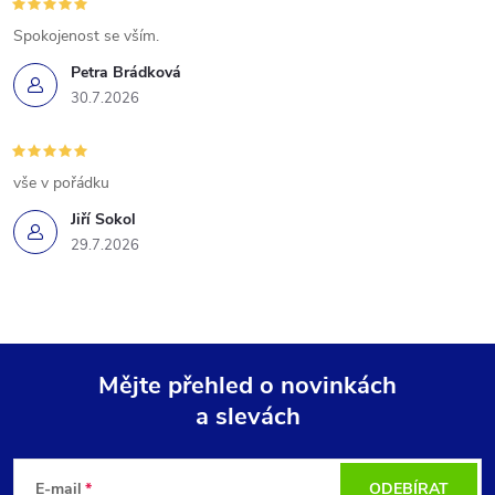
Spokojenost se vším.
Petra Brádková
30.7.2026
vše v pořádku
Jiří Sokol
29.7.2026
Mějte přehled o novinkách
a slevách
Z
á
E-mail
ODEBÍRAT