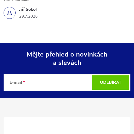
Jiří Sokol
29.7.2026
Mějte přehled o novinkách
a slevách
Z
á
E-mail
ODEBÍRAT
p
a
t