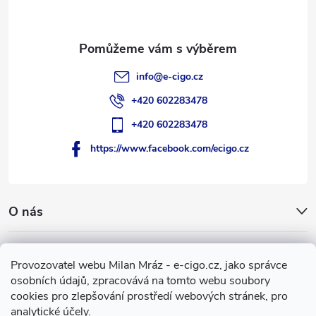
í
info
@
e-cigo.cz
+420 602283478
+420 602283478
https://www.facebook.com/ecigo.cz
O nás
Užitečné informace
Provozovatel webu Milan Mráz - e-cigo.cz, jako správce
osobních údajů, zpracovává na tomto webu soubory
Facebook
cookies pro zlepšování prostředí webových stránek, pro
analytické účely.