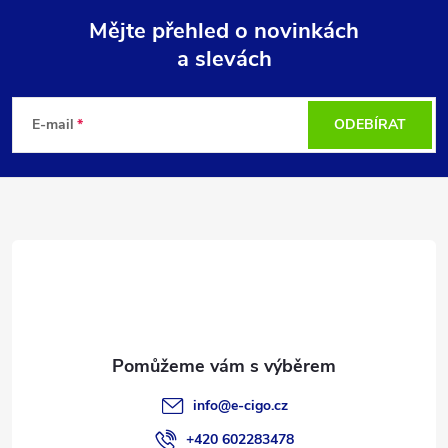
Mějte přehled o novinkách
a slevách
Z
á
E-mail
ODEBÍRAT
p
a
t
í
info
@
e-cigo.cz
+420 602283478