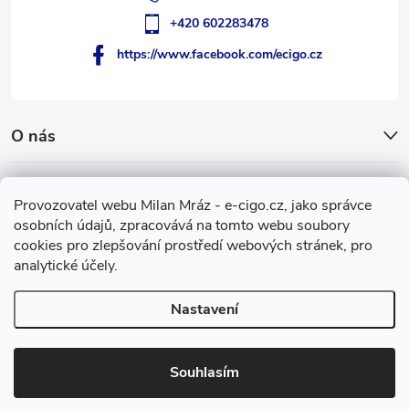
+420 602283478
https://www.facebook.com/ecigo.cz
O nás
Užitečné informace
Provozovatel webu Milan Mráz - e-cigo.cz, jako správce
osobních údajů, zpracovává na tomto webu soubory
Facebook
cookies pro zlepšování prostředí webových stránek, pro
analytické účely.
Nastavení
Copyright 2007-2026
e-cigo.cz
. Všechna práva vyhrazena.
Vytvořil Shoptet
Souhlasím